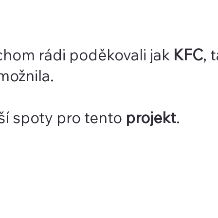
chom rádi poděkovali jak
KFC
, 
možnila.
ší spoty pro tento
projekt
.