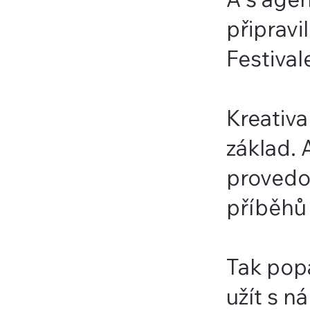
připravi
Festival
Kreativa
základ. 
provedo
příběhů
Tak popa
užít s ná