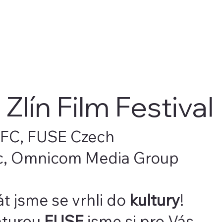
Zlín Film Festival
 KFC, FUSE Czech
c, Omnicom Media Group
t jsme se vrhli do
kultury
!
nturou
FUSE
jsme si pro Vás