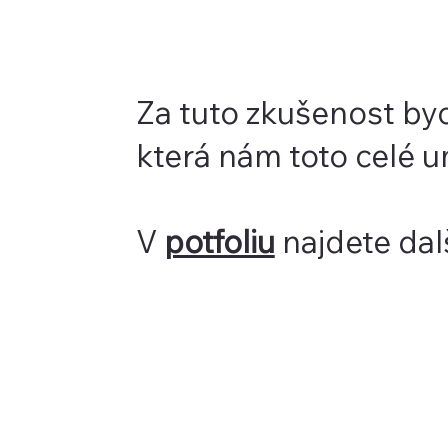
Za tuto zkušenost by
která nám toto celé u
V
potfoliu
najdete dal