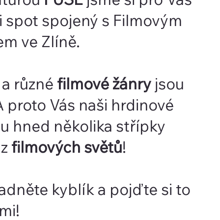
li spot spojený s Filmovým
em ve Zlíně.
 a různé
filmové žánry
jsou
A proto Vás naši hrdinové
u hned několika střípky
 z
filmových světů
!
dněte kyblík a pojďte si to
mi!