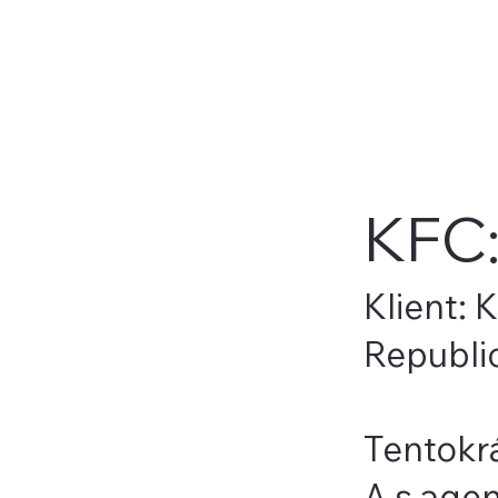
KFC: 
Klient:
Republi
Tentokrá
A s age